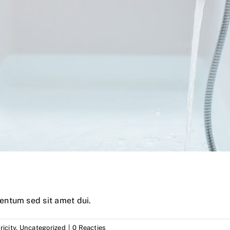
entum sed sit amet dui.
ricity
,
Uncategorized
|
0 Reacties