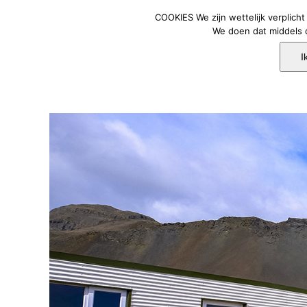
Ga
COOKIES We zijn wettelijk verplich
naar
We doen dat middels d
inhoud
I