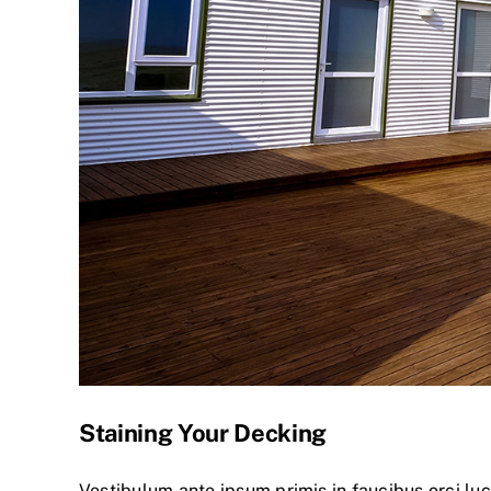
Staining Your Decking
Vestibulum ante ipsum primis in faucibus orci luc