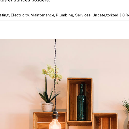
ating
,
Electricity
,
Maintenance
,
Plumbing
,
Services
,
Uncategorized
|
0 R