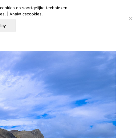
cookies en soortgelijke technieken.
s. | Analyticscookies.
singen
Contact
Onaposhop
icy