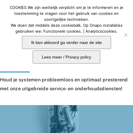
Ga
COOKIES We zijn wettelijk verplicht om je te informeren en je
naar
Togg
toestemming te vragen voor het gebruik van cookies en
soortgelijke technieken.
Navig
inhoud
We doen dat middels deze cookiebalk. Op Onapo installaties
Home
gebruiken we: Functionele cookies. | Analyticscookies.
Ik ben akkoord ga verder naar de site
Bouwoplossingen
Service en onderhoud
Lees meer / Privacy policy
Contact
Onaposhop
Houd je systemen probleemloos en optimaal presterend
met onze uitgebreide service- en onderhoudsdiensten!