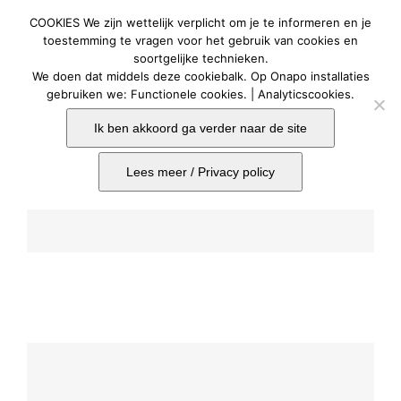
Ga
COOKIES We zijn wettelijk verplicht om je te informeren en je
naar
Togg
toestemming te vragen voor het gebruik van cookies en
soortgelijke technieken.
Navig
inhoud
We doen dat middels deze cookiebalk. Op Onapo installaties
Home
gebruiken we: Functionele cookies. | Analyticscookies.
Ik ben akkoord ga verder naar de site
Bouwoplossingen
Lees meer / Privacy policy
Contact
Onaposhop