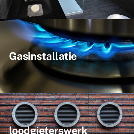
Gasinstallatie
loodgieterswerk