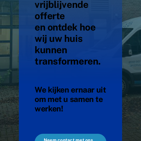
vrijblijvende
offerte
en ontdek hoe
wij uw huis
kunnen
transformeren.
We kijken ernaar uit
om met u samen te
werken!
Neem contact met ons