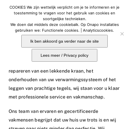
Ga
COOKIES We zijn wettelijk verplicht om je te informeren en je
naar
Togg
toestemming te vragen voor het gebruik van cookies en
soortgelijke technieken.
Navig
inhoud
We doen dat middels deze cookiebalk. Op Onapo installaties
Home
gebruiken we: Functionele cookies. | Analyticscookies.
Bij Onapo zijn we gespecialiseerd in alles wat te
Ik ben akkoord ga verder naar de site
Bouwoplossingen
maken heeft met loodgieterswerk, verwarming,
airconditioning en tegelwerk. Of het nu gaat om
Lees meer / Privacy policy
Contact
het installeren van een nieuwe badkamer, het
repareren van een lekkende kraan, het
Onaposhop
onderhouden van uw verwarmingssysteem of het
leggen van prachtige tegels, wij staan voor u klaar
met professionele service en vakmanschap.
Ons team van ervaren en gecertificeerde
vakmensen begrijpt dat uw huis uw trots is en wij
streven naar niets minder dan perfectie. Wij