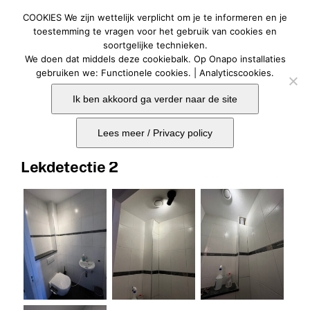
Ga
COOKIES We zijn wettelijk verplicht om je te informeren en je
naar
Togg
toestemming te vragen voor het gebruik van cookies en
soortgelijke technieken.
Navig
inhoud
We doen dat middels deze cookiebalk. Op Onapo installaties
Home
gebruiken we: Functionele cookies. | Analyticscookies.
Ik ben akkoord ga verder naar de site
Vorige
Bouwoplossingen
Lees meer / Privacy policy
Contact
Lekdetectie 2
Onaposhop