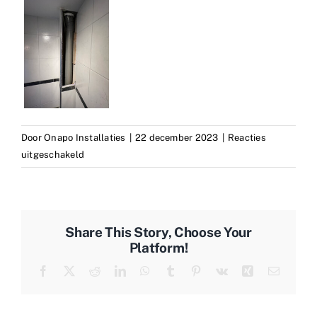
Door
Onapo Installaties
|
22 december 2023
|
Reacties
voor
uitgeschakeld
Lekdetectie
2
Share This Story, Choose Your
Platform!
Facebook
X
Reddit
LinkedIn
WhatsApp
Tumblr
Pinterest
Vk
Xing
E-
mail