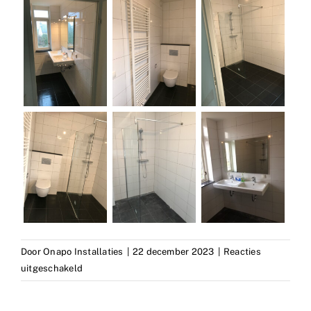
Door
Onapo Installaties
|
22 december 2023
|
Reacties
voor
uitgeschakeld
badkmamer
renovatie