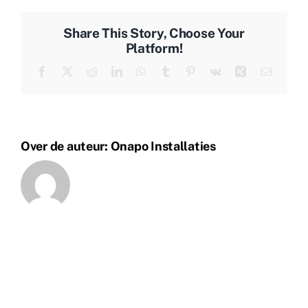
2
Share This Story, Choose Your
Platform!
Facebook
X
Reddit
LinkedIn
WhatsApp
Tumblr
Pinterest
Vk
Xing
E-
mail
Over de auteur:
Onapo Installaties