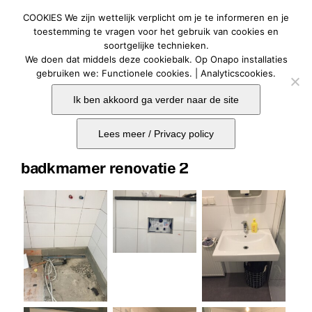
Ga
COOKIES We zijn wettelijk verplicht om je te informeren en je
naar
Togg
toestemming te vragen voor het gebruik van cookies en
soortgelijke technieken.
Navig
inhoud
We doen dat middels deze cookiebalk. Op Onapo installaties
Home
gebruiken we: Functionele cookies. | Analyticscookies.
Ik ben akkoord ga verder naar de site
Vorige
Volgende
Bouwoplossingen
Lees meer / Privacy policy
Contact
badkmamer renovatie 2
Onaposhop